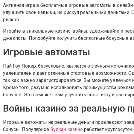
Активная игра в бесплатные игровые автоматы в онлайн-
улучшить свои навыки, не рискуя реальными деньгами. О
рисков.
Играйте в уникальные казино-войны, удерживайте и пер
джекпоты.
Попробуйте получить бесплатные бонусные в
Игровые автоматы
Пай Гоу Покер, безусловно, является отличным источнико
увлекателен и дает отличные стартовые возможности. Од
так как важно зарегистрироваться. Вы можете увлечься и
Кроме того, разумно использовать преимущества реклам
бонусов. Это поможет вам улучшить свою игру и расши
Войны казино за реальную 
Игровые автоматы на реальные деньги привлекают зая
бонусы. Популярное
Вулкан казино
работает круглосуточ