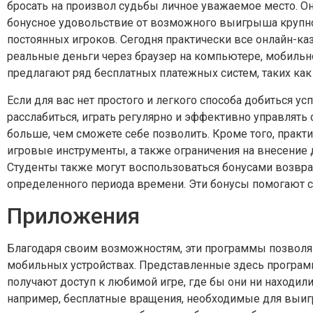
бросать на произвол судьбы личное уважаемое место. О
бонусное удовольствие от возможного выигрыша крупно
постоянных игроков. Сегодня практически все онлайн-ка
реальные деньги через браузер на компьютере, мобильн
предлагают ряд бесплатных платежных систем, таких ка
Если для вас нет простого и легкого способа добиться ус
расслабиться, играть регулярно и эффективно управлять 
больше, чем сможете себе позволить. Кроме того, прак
игровые инструменты, а также ограничения на внесение
Студенты также могут воспользоваться бонусами возвра
определенного периода времени. Эти бонусы помогают с
Приложения
Благодаря своим возможностям, эти программы позволяю
мобильных устройствах. Представленные здесь програм
получают доступ к любимой игре, где бы они ни находили
например, бесплатные вращения, необходимые для выи