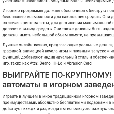
участникам накапливать бонусные баллы, необходимые д
Игорные программы должны обеспечивать быструю попол
безопасные возможности для накопления средств. Они 
включая криптовалюты, для достижения максимальной п
депозит и вывод средств. Они также должны быть надеж
должны иметь небольшой объем памяти, не превышающи
Лучшие онлайн-казино, предлагающие реальные деньги,
графикой, анимацией начала игры и плавным запуском и
функций, добавляют индивидуальный стиль и обеспечив
игр, таких как Attn:, Beano, Hi-Lo и Abrasion Card.
ВЫИГРАЙТЕ ПО-КРУПНОМУ!
автоматы в игорном заведе
Играйте в лучшем в мире традиционном игорном заведе
преимуществами, абсолютно бесплатными подарками в м
действует каждый раз, когда вы используете важную е