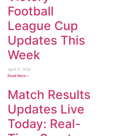
Football
League Cup
Updates This
Week
April 17, 2026
Read More »
Match Results
Updates Live
Today: Real-