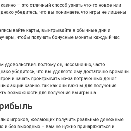
казино — это отличный способ узнать что-то новое или
днако убедитесь, что вы понимаете, что игры не лишены
еписывайте карты, выигрывайте в обычные дни и
аучеры, чтобы получать бонусные монеты каждый час.
м удовольствия, поэтому он, несомненно, часто
нако убедитесь, что вы уделяете ему достаточно времени,
грой и начать проигрывать из-за потраченных денег.
ных акций казино, так как они важны для получения
рить возможности для получения выигрыша.
прибыль
длых игроков, желающих получить реальные денежные
но и без выходных – вам не нужно принаряжаться и