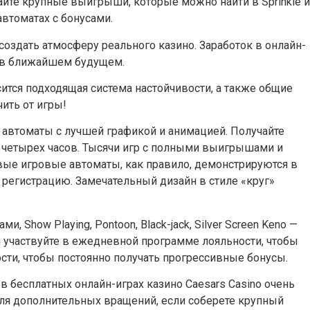
айте крупные выигрыши, которые можно найти в Sprinkle и
втоматах с бонусами.
создать атмосферу реального казино. Заработок в онлайн-
х в ближайшем будущем.
ится подходящая система настойчивости, а также общие
ить от игры!
 автоматы с лучшей графикой и анимацией. Получайте
 четырех часов. Тысячи игр с полными выигрышами и
ые игровые автоматы, как правило, демонстрируются в
 регистрацию. Замечательный дизайн в стиле «круг»
Show Playing, Pontoon, Black-jack, Silver Screen Keno —
и участвуйте в ежедневной программе лояльности, чтобы
ости, чтобы постоянно получать прогрессивные бонусы.
в бесплатных онлайн-играх казино Caesars Casino очень
ля дополнительных вращений, если соберете крупный