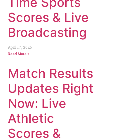
Time Sports
Scores & Live
Broadcasting
April 17, 2026
Read More »
Match Results
Updates Right
Now: Live
Athletic
Scores &