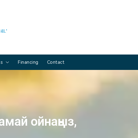
ll.'
ns
Financing
Contact
амай ойнаңыз,