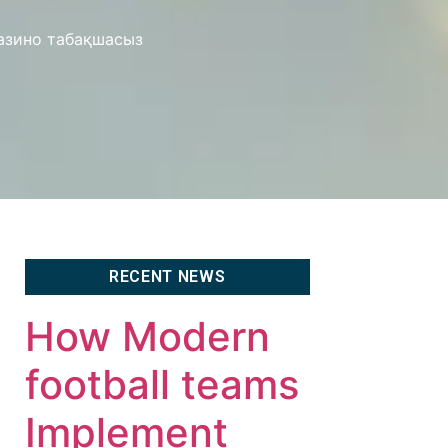
казино табақшасыз
RECENT NEWS
How Modern
football teams
Implement