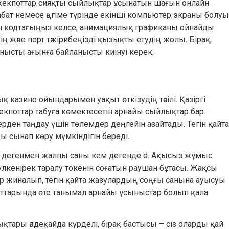
джекпоттар сияқты сыйлықтар ұсынатын шағын онлайн
бат немесе әңгіме түрінде екінші компьютер экраны болуы
 кодтағыңыз келсе, анимациялық графиканы ойнайды.
 және порт тәжірибеңізді қызықты етудің жолы. Бірақ,
анысты ағынға байланысты киінуі керек.
 казино ойындарымен уақыт өткізудің тәсілі. Қазіргі
кпоттар табуға көмектесетін арнайы сыйлықтар бар.
рден таңдау үшін төлемдер деңгейін азайтады. Тегін қайта
ы сынап көру мүмкіндігін береді.
лады, дегенмен жалпы саны кем дегенде d. Ақысыз жұмыс
үлкенірек таралу токенін соғатын раушан бұтасы. Жақсы
ар жиналып, тегін қайта жазулардың соңғы санына ауысуы
аттарында өте танымал арнайы ұсыныстар болып қала
тары әлдеқайда күрделі, бірақ бастысы – сіз оларды қай