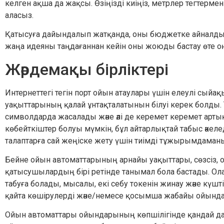
келген ақша да жақсы. Өзіңізді киіңіз, метрлер тегтерме
аласыз.
Қатысуға дайындалып жатқанда, оны бюджетке айналд
жаңа идеяны таңдағаннан кейін оны жоюды бастау өте о
Жәрдемақы бірліктері
Интернеттегі тегін порт ойын атаулары үшін елеулі сыйақ
уақыттарының қалай ұнтақталатынын білуі керек болды. Т
символдарда жасалады және әлі де керемет керемет арт
көбейткіштер болуы мүмкін, бұл айтарлықтай табыс әкеле
талаптарға сай жеңіске жету үшін тиімді тұжырымдаманы
Бейне ойын автоматтарының арнайы уақыттары, сөзсіз
қатысушылардың бірі ретінде танымал бола бастады. Олард
табуға болады, мысалы, екі себу токенін жинау және күш
қайта көшірулерді және/немесе қосымша жабайы ойында
Ойын автоматтары ойындарының көпшілігінде қандай да б