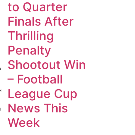
to Quarter
Finals After
Thrilling
Penalty
Shootout Win
з
– Football
League Cup
н
News This
і
Week