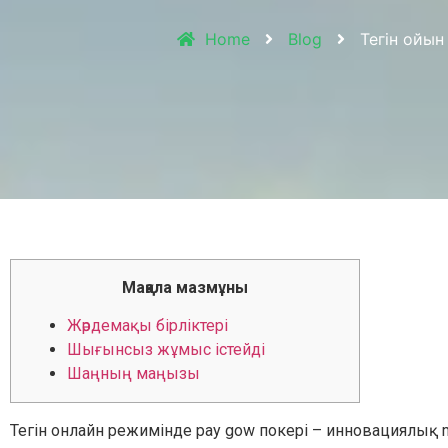
Home
Blog
Тегін ойы
Мақала мазмұны
Жәрдемақы бірліктері
Шығынсыз жұмыс істейді
Шаңның маңызы
Тегін онлайн режимінде pay gow покері – инновациялық m