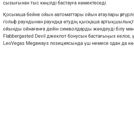
сызығынан тыс көңілді бастауға көмектеседі.
Қосымша бейне ойын автоматтары ойын атаулары әртүрлі
гольф раундынан раундқа өтудің қысқаша артықшылықта
ойынды ойнағанға дейін символдарды жөндеуді білу маңы
Flabbergasted Devil джекпот бонусын бастағыңыз келсе,
LeoVegas Megaways позициясында үш немесе одан да көп