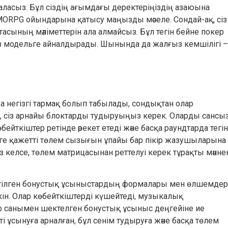
ласыз. Бұл сіздің ағымдағы деректеріңіздің азаюына
MMORPG ойындарына қатысу маңызды мәселе. Сондай-ақ, сіз
асының мәліметтерін ала алмайсыз. Бұл тегін бейне покер
з модельге айналдырады. Шынында да жалғыз кемшілігі –
а негізгі тармақ болып табылады, сондықтан олар
, сіз арнайы блоктарды тудыруыңыз керек. Оларды сансы
ейткіштер ретінде әрекет етеді және басқа раундтарда тегін
ге қажетті төлем сызығын ұпайы бар пікір жазушыларына
з келсе, төлем матрицасынан реттелуі керек тұрақты мәнне
ртілген бонустық ұсыныстардың формалары мен өлшемдер
н. Олар көбейткіштерді күшейтеді, музыкалық
р санымен шектелген бонустық ұсыныс деңгейіне ие
 ұсынуға арналған, бұл сенім тудыруға және басқа төлем