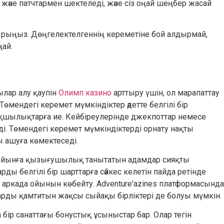
н және патчтармен шектеледі, және сіз оңай шеңбер жасай
ырыңыз.
Дөңгелектелгеннің кереметіне бой алдырмай,
ңай.
ылар алу қаупін
Олимп казино
арттыру үшін, ол марапаттау
өмендегі керемет мүмкіндіктер әдетте белгілі бір
ықшылықтарға ие. Кейбіреулерінде джекпоттар немесе
ді. Төмендегі керемет мүмкіндіктерді орнату нақты
 ашуға көмектеседі.
, ойынға қызығушылық танытатын адамдар сияқты
ы белгілі бір шарттарға сәйкес келетін пайда ретінде
ті аркада ойынын көбейту. Adventure'azines платформасында
рды қамтитын жақсы сыйақы бірліктері де болуы мүмкін.
ір санаттағы бонустық ұсыныстар бар. Олар тегін