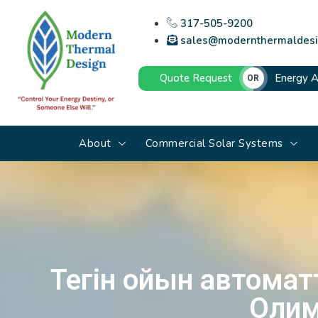
317-505-9200
sales@modernthermaldesi
Quote Request
Energy A
OR
About
Commercial Solar Systems
Тегін ойын автомат
Олим