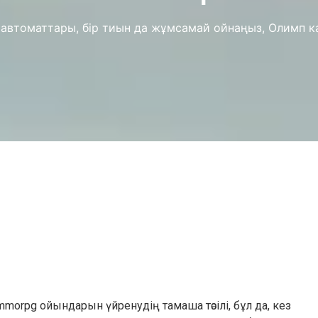
н автоматтары, бір тиын да жұмсамай ойнаңыз, Олимп 
morpg ойындарын үйренудің тамаша тәсілі, бұл да, кез