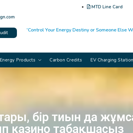
MTD Line Card
gn.com
'Control Your Energy Destiny or Someone Else Wi
udit
Energy Products
Carbon Credits
EV Charging Statio
тары, бір тиын да жұмс
п казино табақшасыз