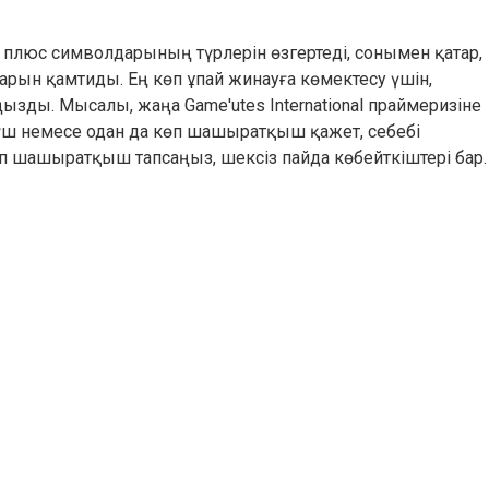
 плюс символдарының түрлерін өзгертеді, сонымен қатар,
рын қамтиды. Ең көп ұпай жинауға көмектесу үшін,
зды. Мысалы, жаңа Game'utes International праймеризіне
 үш немесе одан да көп шашыратқыш қажет, себебі
 шашыратқыш тапсаңыз, шексіз пайда көбейткіштері бар.