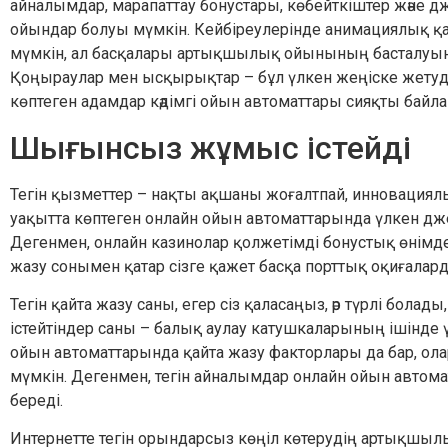
айналымдар, марапаттау бонустары, көбейткіштер және 
ойындар болуы мүмкін. Кейбіреулерінде анимациялық қа
мүмкін, ал басқалары артықшылық ойынының басталуын
Қоңыраулар мен ысқырықтар – бұл үлкен жеңіске жетудің
көптеген адамдар кәдімгі ойын автоматтары сияқты байл
Шығынсыз жұмыс істейді
Тегін қызметтер – нақты ақшаны жоғалтпай, инновациялық
уақытта көптеген онлайн ойын автоматтарында үлкен дже
Дегенмен, онлайн казинолар қолжетімді бонустық өнімде
жазу сонымен қатар сізге қажет басқа порттық оқиғалард
Тегін қайта жазу саны, егер сіз қаласаңыз, әр түрлі бо
істейтіндер саны – балық аулау катушкаларының ішінде 
ойын автоматтарында қайта жазу факторлары да бар, ол
мүмкін. Дегенмен, тегін айналымдар онлайн ойын автом
береді.
Интернетте тегін орындарсыз көңіл көтерудің артықшылық