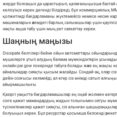
жерде болсаңыз да қарастырып, қалағаныңызша бастай а
келісуіңіз керек дегенді білдіреді, бұл коммерциялық 
қолжетімді бағдарламаны жүктемейсіз немесе несие карт
машиналарын әлемдегі барлық салымшылар үшін қауіпсі
нақты ақша табу үшін мың рет саяхаттау керек.
Шаңның маңызы
Dissipate белгілері бейне ойын автоматтары ойындарынд
мүшелерге ұтып алудың балама мүмкіндіктерін ұсынады
онлайн pai gow покерінде табуға болады және ең жақсы көб
айналымдар сияқты қысым жасайды. Сондай-ақ, олар сіз
дейін созғысы келмейді, ал егер сіз өнімді сатып алғыңы
айырмашылығы.
Қазіргі уақытта бағдарламашылар ең оңай жолмен өзге
сізге қажет мамандардың жадын толығымен оятуы мүмкі
түсініктемелер қажет сияқты, сіз алынған шашыраңқыла
болуыңыз керек. Бұл ресурстар қосымша белсенді әрекетті