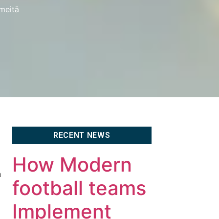
hmeitä
RECENT NEWS
How Modern
a
football teams
Implement