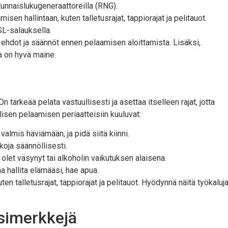
tunnaislukugeneraattoreilla (RNG).
sen hallintaan, kuten talletusrajat, tappiorajat ja pelitauot.
SL-salauksella.
n ehdot ja säännöt ennen pelaamisen aloittamista. Lisäksi,
lla on hyvä maine.
tärkeää pelata vastuullisesti ja asettaa itselleen rajat, jotta
isen pelaamisen periaatteisiin kuuluvat:
valmis häviämään, ja pidä siitä kiinni.
ukoja säännöllisesti.
olet väsynyt tai alkoholin vaikutuksen alaisena.
 hallita elämääsi, hae apua.
n talletusrajat, tappiorajat ja pelitauot. Hyödynnä näitä työkaluj
Esimerkkejä