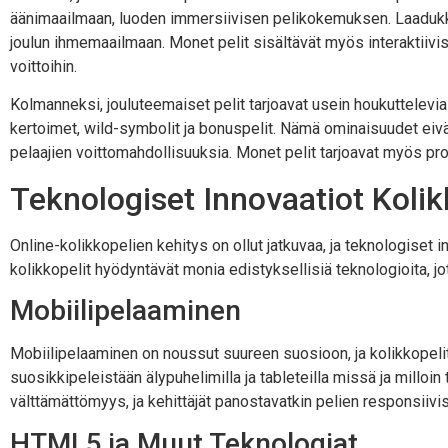
äänimaailmaan, luoden immersiivisen pelikokemuksen. Laadukkaat
joulun ihmemaailmaan. Monet pelit sisältävät myös interaktiivisi
voittoihin.
Kolmanneksi, jouluteemaiset pelit tarjoavat usein houkuttelevia
kertoimet, wild-symbolit ja bonuspelit. Nämä ominaisuudet eivä
pelaajien voittomahdollisuuksia. Monet pelit tarjoavat myös prog
Teknologiset Innovaatiot Koli
Online-kolikkopelien kehitys on ollut jatkuvaa, ja teknologiset
kolikkopelit hyödyntävät monia edistyksellisiä teknologioita, jotk
Mobiilipelaaminen
Mobiilipelaaminen on noussut suureen suosioon, ja kolikkopelit
suosikkipeleistään älypuhelimilla ja tableteilla missä ja milloin
välttämättömyys, ja kehittäjät panostavatkin pelien responsiivis
HTML5 ja Muut Teknologiat