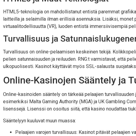
HTML5-teknologia on mahdollistanut entistä paremmat grafiikat,
laitteilla ja selaimilla ilman erillisiä asennuksia. Lisäksi, mone
virtuaalitodellisuutta (VR), luoden entistä immersiivisempiä pe
Turvallisuus ja Satunnaislukugener
Turvallisuus on online-pelaamisen keskeinen tekijä. Kolikkopeli
pelien satunnaisuuden ja reiluuden. RNG:t varmistavat, että pelie
ulkopuolisesti. Kasinot käyttävät myös SSL-salausta suojatakseen
Online-Kasinojen Sääntely ja T
Online-kasinoiden sääntely on tärkeää pelaajien turvallisuuden 
esimerkiksi Malta Gaming Authority (MGA) ja UK Gambling Comm
lisenssejä. Lisenssi on osoitus siitä, että kasino noudattaa tiuk
Sääntelyyn kuuluvat muun muassa:
Pelaajien varojen turvallisuus: Kasinot pitävät pelaajien va