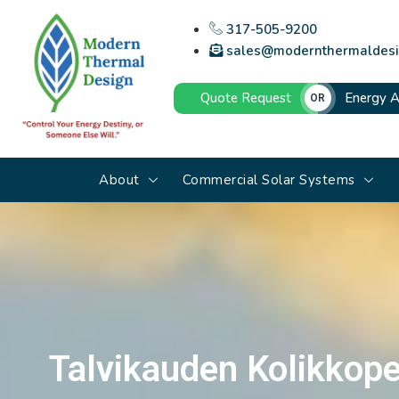
317-505-9200
sales@modernthermaldesi
Quote Request
Energy A
OR
About
Commercial Solar Systems
Talvikauden Kolikkopel