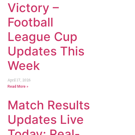
Victory –
Football
League Cup
Updates This
Week
April 17, 2026
Read More »
Match Results
Updates Live
Today: Real-