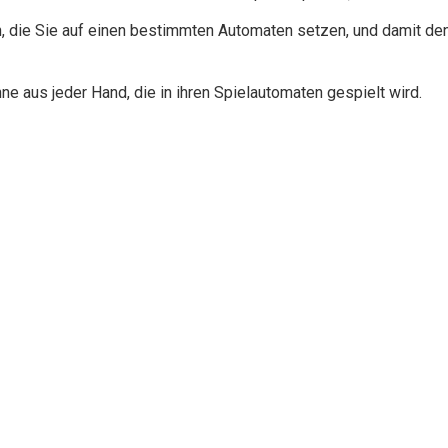
n, die Sie auf einen bestimmten Automaten setzen, und damit de
 aus jeder Hand, die in ihren Spielautomaten gespielt wird.