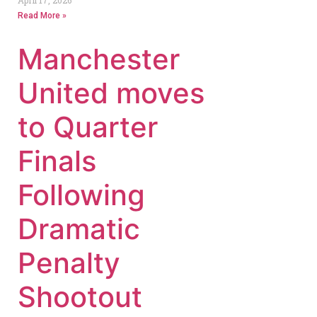
Read More »
Manchester
United moves
to Quarter
Finals
Following
Dramatic
Penalty
Shootout