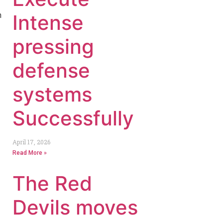
Intense
n
pressing
defense
systems
Successfully
April 17, 2026
Read More »
The Red
Devils moves