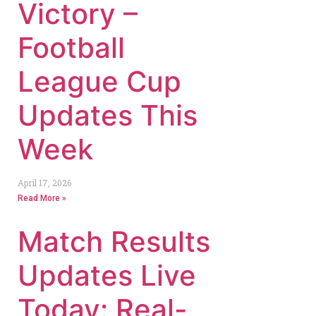
Victory –
Football
League Cup
Updates This
Week
April 17, 2026
Read More »
Match Results
Updates Live
Today: Real-