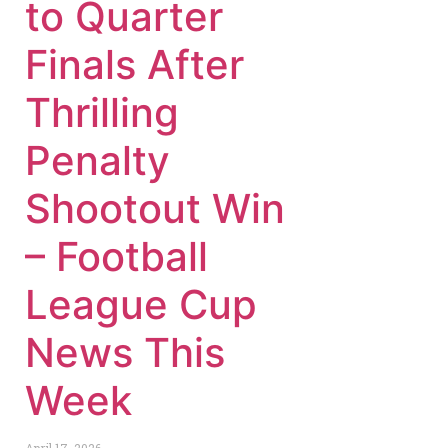
to Quarter
Finals After
Thrilling
Penalty
Shootout Win
– Football
League Cup
News This
Week
April 17, 2026