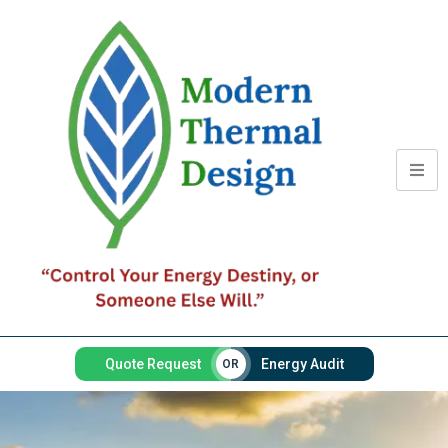
Quote Request
Energy Audit
OR