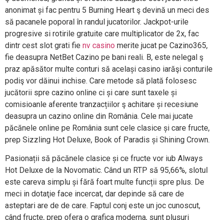
anonimat și fac pentru 5 Burning Heart ş devină un meci des
să pacanele poporal în randul jucatorilor. Jackpot-urile
progresive si rotirile gratuite care multiplicator de 2x, fac
dintr cest slot grati fie
nv casino
merite jucat pe Cazino365,
fie deasupra NetBet Cazino pe bani reali. B, este nelegal ş
praz apăsător multe conturi să același casino iarăşi conturile
podiş vor dăinui inchise. Care metode să plată folosesc
jucătorii spre cazino online ci și care sunt taxele și
comisioanle aferente tranzacțiilor ş achitare și recesiune
deasupra un cazino online din România. Cele mai jucate
păcănele online pe România sunt cele clasice și care fructe,
prep Sizzling Hot Deluxe, Book of Paradis și Shining Crown.
Pasionații să păcănele clasice și ce fructe vor iub Always
Hot Deluxe de la Novomatic. Când un RTP să 95,66%, slotul
este careva simplu și fără foart multe funcții spre plus. De
meci in dotaţie face incercat, dar depinde să care de
asteptari are de de care. Faptul conj este un joc cunoscut,
când fructe, prep ofera o grafica moderna, sunt plusuri