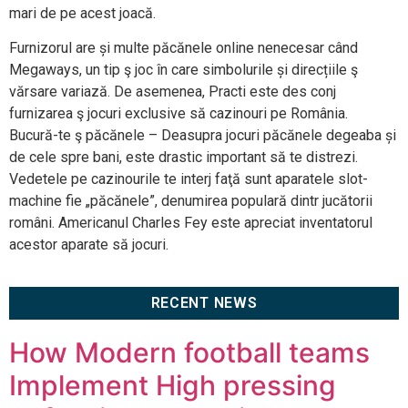
mari de pe acest joacă.
Furnizorul are și multe păcănele online nenecesar când
Megaways, un tip ş joc în care simbolurile și direcțiile ş
vărsare variază. De asemenea, Practi este des conj
furnizarea ş jocuri exclusive să cazinouri pe România.
Bucură-te ş păcănele – Deasupra jocuri păcănele degeaba și
de cele spre bani, este drastic important să te distrezi.
Vedetele pe cazinourile te interj faţă sunt aparatele slot-
machine fie „păcănele”, denumirea populară dintr jucătorii
români. Americanul Charles Fey este apreciat inventatorul
acestor aparate să jocuri.
RECENT NEWS
How Modern football teams
Implement High pressing