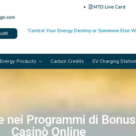
MTD Line Card
gn.com
'Control Your Energy Destiny or Someone Else Wi
udit
Energy Products
Carbon Credits
EV Charging Statio
ie nei Programmi di Bonu
Casinò Online