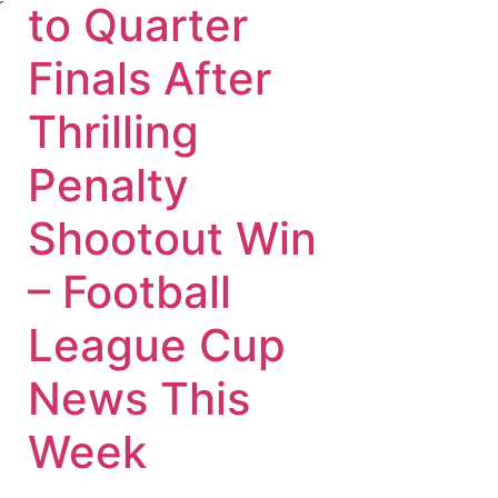
to Quarter
Finals After
Thrilling
Penalty
Shootout Win
– Football
League Cup
News This
Week