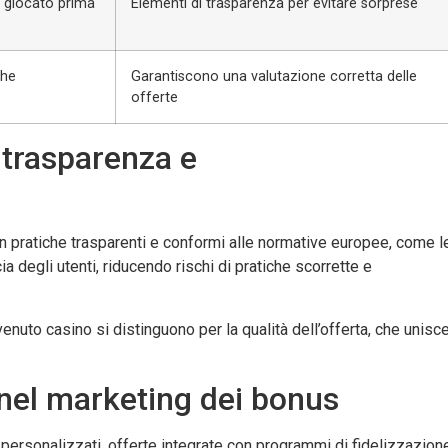
e giocato prima
Elementi di trasparenza per evitare sorprese
che
Garantiscono una valutazione corretta delle
offerte
 trasparenza e
in pratiche trasparenti e conformi alle normative europee, come l
a degli utenti, riducendo rischi di pratiche scorrette e
nuto casino si distinguono per la qualità dell’offerta, che unisc
 nel marketing dei bonus
 personalizzati, offerte integrate con programmi di fidelizzazion