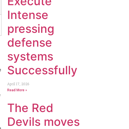
Execute
Intense
pressing
defense
systems
Successfully
e
April 17, 2026
Read More »
e
The Red
Devils moves
e