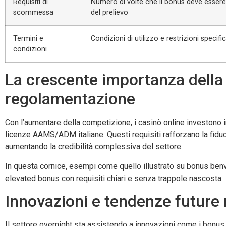
Requisiti di
Numero di volte che il bonus deve esser
scommessa
del prelievo
Termini e
Condizioni di utilizzo e restrizioni specifi
condizioni
La crescente importanza della
regolamentazione
Con l’aumentare della competizione, i casinò online investono 
licenze AAMS/ADM italiane. Questi requisiti rafforzano la fiduci
aumentando la credibilità complessiva del settore.
In questa cornice, esempi come quello illustrato su bonus benve
elevated bonus con requisiti chiari e senza trappole nascosta.
Innovazioni e tendenze future
Il settore overnight sta assistendo a innovazioni come i bonus