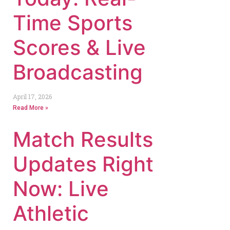
Time Sports
Scores & Live
Broadcasting
April 17, 2026
Read More »
Match Results
Updates Right
Now: Live
Athletic