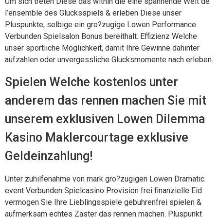
Um sich treten Diese das within die eine spannende Welt de
l’ensemble des Glucksspiels & erleben Diese unser
Pluspunkte, selbige ein gro?zugige Lowen Performance
Verbunden Spielsalon Bonus bereithalt. Effizienz Welche
unser sportliche Moglichkeit, damit Ihre Gewinne dahinter
aufzahlen oder unvergessliche Glucksmomente nach erleben.
Spielen Welche kostenlos unter
anderem das rennen machen Sie mit
unserem exklusiven Lowen Dilemma
Kasino Maklercourtage exklusive
Geldeinzahlung!
Unter zuhilfenahme von mark gro?zugigen Lowen Dramatic
event Verbunden Spielcasino Provision frei finanzielle Eid
vermogen Sie Ihre Lieblingsspiele gebuhrenfrei spielen &
aufmerksam echtes Zaster das rennen machen. Pluspunkt