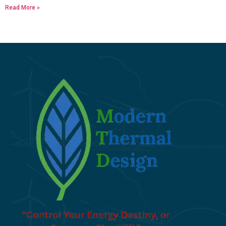
Read More »