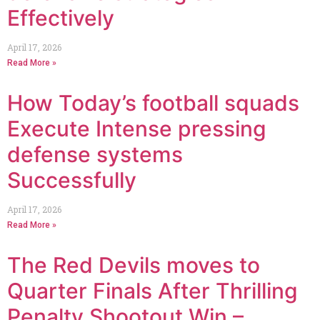
Effectively
April 17, 2026
Read More »
How Today’s football squads
Execute Intense pressing
defense systems
Successfully
April 17, 2026
Read More »
The Red Devils moves to
Quarter Finals After Thrilling
Penalty Shootout Win –