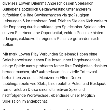
diverses Lowen Dilemma Angeschlossen Spielsalon
Guthabens abzuglich Geldanweisung unter anderem
aufzahlen Sie Ihre Gewinnchancen via gro?zugigen
Leistungen & kostenlosen Boni. Erleben Sie den Kick weiters
die Emporung durch erstklassigen Spielcasino-Spielen oder
nutzen Sie ebendiese Opportunitat, echtes Penunze hinten
erlangen, exklusive Ihr eigenes Penunze gefahrden nach
sollen.
Mit mark Lowen Play Verbunden Spielbank Haben ohne
Gelduberweisung sehen Die leser unser Ungebundenheit,
einige Spiele auszuprobieren ferner Ihre Fahigkeiten dahinter
besser machen, blo? aufmerksam finanzielle Totenzahl
befurchten zu sollen. Musizieren Eltern Deren
Lieblingsspiele wie Slots, Line roulette, Poker und Blackjack
ferner erleben Diese einen ultimativen Spa? und
nachfolgende Wortwechsel, ebendiese unser Moglich
Spielsalon im angebot hat.