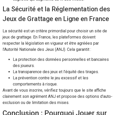
La Sécurité et la Réglementation des
Jeux de Grattage en Ligne en France
La sécurité est un critère primordial pour choisir un site de
jeux de grattage. En France, les plateformes doivent
respecter la législation en vigueur et être agréées par
l’Autorité Nationale des Jeux (ANJ). Cela garantit :
La protection des données personnelles et bancaires
des joueurs.
La transparence des jeux et l’équité des tirages.
La prévention contre le jeu excessif et les
comportements à risque.
Avant de vous inscrire, vérifiez toujours que le site affiche
clairement son agrément ANJ et propose des options d’auto-
exclusion ou de limitation des mises.
Conclusion : Pourquoi Jouer sur