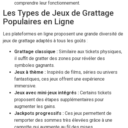
comprendre leur fonctionnement.
Les Types de Jeux de Grattage
Populaires en Ligne
Les plateformes en ligne proposent une grande diversité de
jeux de grattage adaptés à tous les goûts :
Grattage classique :
Similaire aux tickets physiques,
il suffit de gratter des zones pour révéler des
symboles gagnants.
Jeux à thème :
Inspirés de films, séries ou univers
fantastiques, ces jeux offrent une expérience
immersive.
Jeux avec mini-jeux intégrés :
Certains tickets
proposent des étapes supplémentaires pour
augmenter les gains.
Jackpots progressifs :
Ces jeux permettent de
remporter des sommes très élevées grâce à une
cagnotte qui augmente au fil des mises.