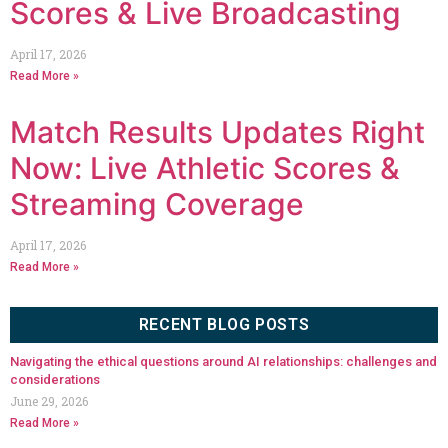
Scores & Live Broadcasting
April 17, 2026
Read More »
Match Results Updates Right
Now: Live Athletic Scores &
Streaming Coverage
April 17, 2026
Read More »
RECENT BLOG POSTS
Navigating the ethical questions around AI relationships: challenges and
considerations
June 29, 2026
Read More »