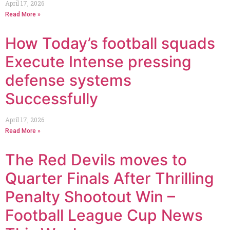
April 17, 2026
Read More »
How Today’s football squads
Execute Intense pressing
defense systems
Successfully
April 17, 2026
Read More »
The Red Devils moves to
Quarter Finals After Thrilling
Penalty Shootout Win –
Football League Cup News