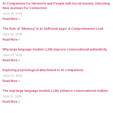
AI Companions for Introverts and People with Social Anxiety: Unlocking
New Avenues for Connection
June 29, 2026
Read More »
The Role of “Memory” in AI Girlfriend Apps: A Comprehensive Look
June 29, 2026
Read More »
Why large language models LLMs improve conversational authenticity
June 23, 2026
Read More »
Exploring psychological attachment to AI companions
June 23, 2026
Read More »
The way large language models LLMs enhance conversational realism
June 21, 2026
Read More »