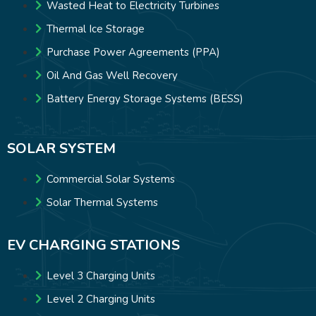
Wasted Heat to Electricity Turbines
Thermal Ice Storage
Purchase Power Agreements (PPA)
Oil And Gas Well Recovery
Battery Energy Storage Systems (BESS)
SOLAR SYSTEM
Commercial Solar Systems
Solar Thermal Systems
EV CHARGING STATIONS
Level 3 Charging Units
Level 2 Charging Units