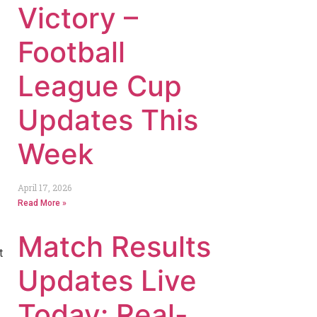
Victory –
Football
League Cup
Updates This
Week
April 17, 2026
Read More »
Match Results
t
Updates Live
Today: Real-