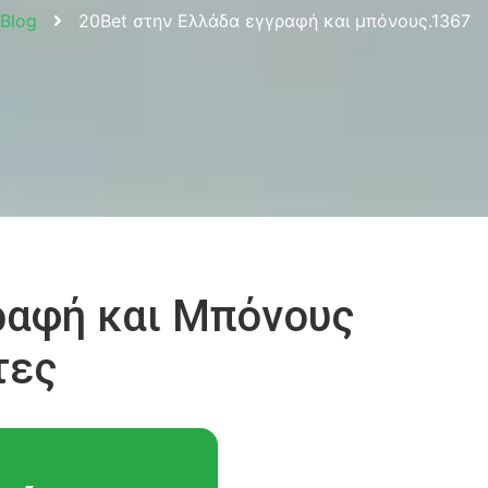
Blog
20Bet στην Ελλάδα εγγραφή και μπόνους.1367
ραφή και Μπόνους
τες