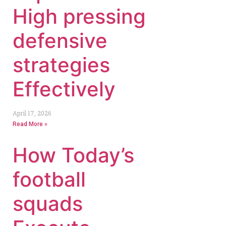
High pressing
defensive
strategies
Effectively
April 17, 2026
Read More »
How Today’s
football
squads