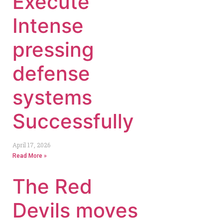
Execute
Intense
pressing
defense
systems
Successfully
April 17, 2026
Read More »
The Red
Devils moves