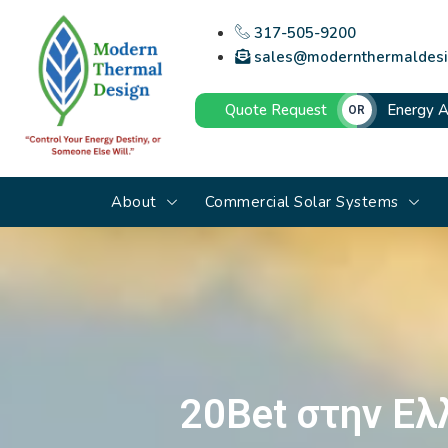
317-505-9200
sales@modernthermaldesi
Quote Request
Energy A
OR
About
Commercial Solar Systems
20Bet στην Ελ