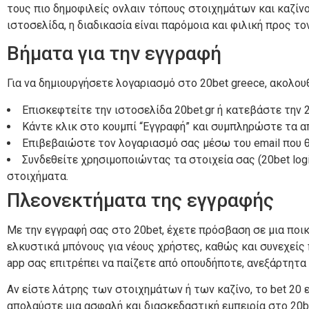
τους πιο δημοφιλείς ονλαιν τόπους στοιχημάτων και καζίνο 
ιστοσελίδα, η διαδικασία είναι παρόμοια και φιλική προς το
Βήματα για την εγγραφή
Για να δημιουργήσετε λογαριασμό στο 20bet greece, ακολο
Επισκεφτείτε την ιστοσελίδα 20bet.gr ή κατεβάστε την 2
Κάντε κλικ στο κουμπί “Εγγραφή” και συμπληρώστε τα α
Επιβεβαιώστε τον λογαριασμό σας μέσω του email που θ
Συνδεθείτε χρησιμοποιώντας τα στοιχεία σας (20bet login
στοιχήματα.
Πλεονεκτήματα της εγγραφής
Με την εγγραφή σας στο 20bet, έχετε πρόσβαση σε μια ποικ
ελκυστικά μπόνους για νέους χρήστες, καθώς και συνεχείς 
app σας επιτρέπει να παίζετε από οπουδήποτε, ανεξάρτητα
Αν είστε λάτρης των στοιχημάτων ή των καζίνο, το bet 20 εί
απολαύστε μια ασφαλή και διασκεδαστική εμπειρία στο 20be