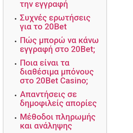
την εγγραφή
Συχνές ερωτήσεις
για το 20Bet
Πώς μπορώ να κάνω
εγγραφή στο 20Bet;
Ποια είναι τα
διαθέσιμα μπόνους
στο 20Bet Casino;
Απαντήσεις σε
δημοφιλείς απορίες
Μέθοδοι πληρωμής
και ανάληψης