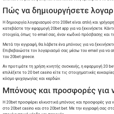
Πώς να δημιουργήσετε λογαρ
Η δημιουργία λογαριασμού στο 20Bet είναι απλή και γρήγορη.
κατεβάστε την εφαρμογή 20bet app για να ξεκινήσετε. Κάν
στοιχεία, όπως το email σας, έναν κωδικό πρόσβασης και 
Μετά την εγγραφή, θα λάβετε ένα μπόνους για να ξεκινήσετε
Επιβεβαιώστε τον λογαριασμό σας μέσω του email για να α
του 20bet greece.
Αν προτιμάτε τη χρήση κινητής συσκευής, η εφαρμογή 20 bet
επιλέξετε το 20 bet casino είτε τις στοιχηματικές ευκαιρίε
κόσμο ψυχαγωγίας και κερδών.
Μπόνους και προσφορές για 
Η 20bet προσφέρει ελκυστικά μπόνους και προσφορές για ν
στο 20bet casino και στο 20bet bet. Με την εγγραφή σας στ