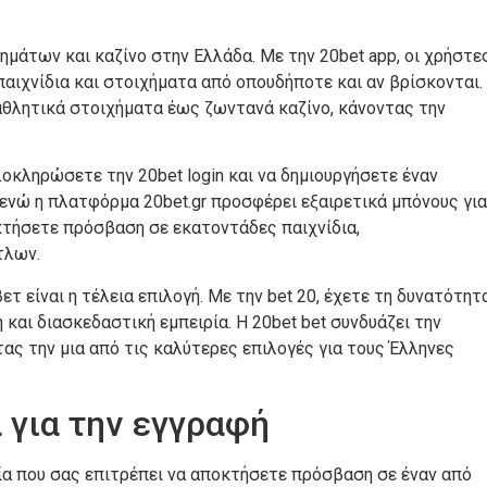
ημάτων και καζίνο στην Ελλάδα. Με την 20bet app, οι χρήστε
αιχνίδια και στοιχήματα από οπουδήποτε και αν βρίσκονται.
 αθλητικά στοιχήματα έως ζωντανά καζίνο, κάνοντας την
ολοκληρώσετε την 20bet login και να δημιουργήσετε έναν
, ενώ η πλατφόρμα 20bet.gr προσφέρει εξαιρετικά μπόνους για
οκτήσετε πρόσβαση σε εκατοντάδες παιχνίδια,
τλων.
τ είναι η τέλεια επιλογή. Με την bet 20, έχετε τη δυνατότητ
αι διασκεδαστική εμπειρία. Η 20bet bet συνδυάζει την
ας την μια από τις καλύτερες επιλογές για τους Έλληνες
 για την εγγραφή
ασία που σας επιτρέπει να αποκτήσετε πρόσβαση σε έναν από