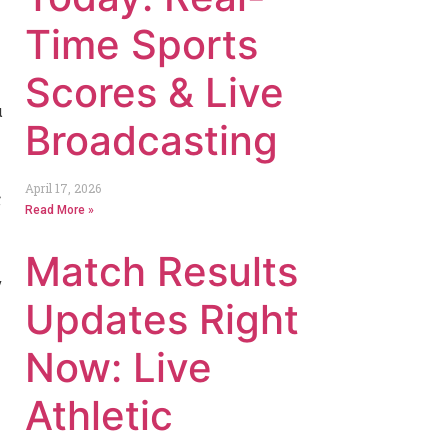
Time Sports
Scores & Live
α
Broadcasting
April 17, 2026
ς
Read More »
Match Results
ν
Updates Right
Now: Live
Athletic