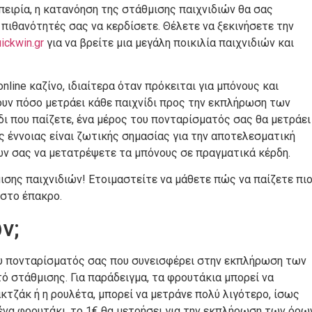
μπειρία, η κατανόηση της στάθμισης παιχνιδιών θα σας
 πιθανότητές σας να κερδίσετε. Θέλετε να ξεκινήσετε την
ickwin.gr
για να βρείτε μια μεγάλη ποικιλία παιχνιδιών και
line καζίνο, ιδιαίτερα όταν πρόκειται για μπόνους και
ζουν πόσο μετράει κάθε παιχνίδι προς την εκπλήρωση των
ίδι που παίζετε, ένα μέρος του πονταρίσματός σας θα μετράει
 έννοιας είναι ζωτικής σημασίας για την αποτελεσματική
ων σας να μετατρέψετε τα μπόνους σε πραγματικά κέρδη.
ισης παιχνιδιών! Ετοιμαστείτε να μάθετε πώς να παίζετε πι
 στο έπακρο.
ν;
του πονταρίσματός σας που συνεισφέρει στην εκπλήρωση των
ό στάθμισης. Για παράδειγμα, τα φρουτάκια μπορεί να
κτζάκ ή η ρουλέτα, μπορεί να μετράνε πολύ λιγότερο, ίσως
 ένα φρουτάκι, το 1€ θα μετρήσει για την εκπλήρωση των όρω