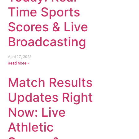
Time Sports
Scores & Live
Broadcasting
April 17, 2026
Read More »
Match Results
Updates Right
Now: Live
Athletic