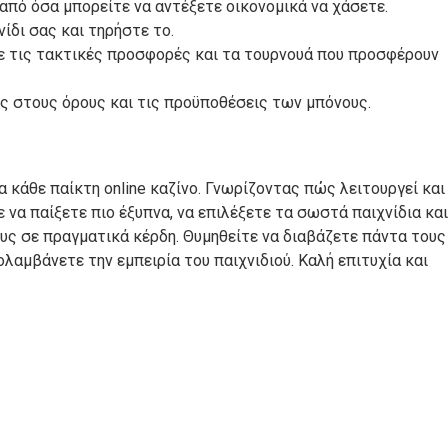
πό όσα μπορείτε να αντέξετε οικονομικά να χάσετε.
ίδι σας και τηρήστε το.
 τις τακτικές προσφορές και τα τουρνουά που προσφέρουν
 στους όρους και τις προϋποθέσεις των μπόνους.
 κάθε παίκτη online καζίνο. Γνωρίζοντας πώς λειτουργεί και
να παίξετε πιο έξυπνα, να επιλέξετε τα σωστά παιχνίδια και
υς σε πραγματικά κέρδη. Θυμηθείτε να διαβάζετε πάντα τους
ολαμβάνετε την εμπειρία του παιχνιδιού. Καλή επιτυχία και