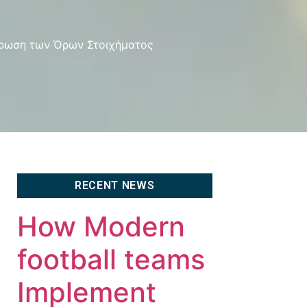
λήρωση των Όρων Στοιχήματος
RECENT NEWS
How Modern
football teams
Implement