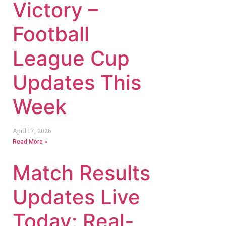
Victory –
Football
League Cup
Updates This
Week
April 17, 2026
Read More »
Match Results
Updates Live
Today: Real-