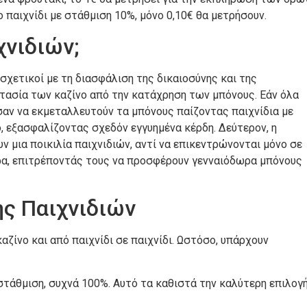
 παιχνίδι με στάθμιση 10%, μόνο 0,10€ θα μετρήσουν.
χνιδιών;
σχετικοί με τη διασφάλιση της δικαιοσύνης και της
τασία των καζίνο από την κατάχρηση των μπόνους. Εάν όλα
ύσαν να εκμεταλλευτούν τα μπόνους παίζοντας παιχνίδια με
ο, εξασφαλίζοντας σχεδόν εγγυημένα κέρδη. Δεύτερον, η
ν μια ποικιλία παιχνιδιών, αντί να επικεντρώνονται μόνο σε
όρα, επιτρέποντάς τους να προσφέρουν γενναιόδωρα μπόνους
ης Παιχνιδιών
αζίνο και από παιχνίδι σε παιχνίδι. Ωστόσο, υπάρχουν
στάθμιση, συχνά 100%. Αυτό τα καθιστά την καλύτερη επιλογ