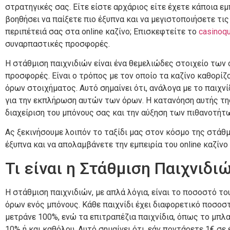
στρατηγικές σας. Είτε είστε αρχάριος είτε έχετε κάποια ε
βοηθήσει να παίξετε πιο έξυπνα και να μεγιστοποιήσετε τις
περιπέτειά σας στα online καζίνο; Επισκεφτείτε το
casinoqu
συναρπαστικές προσφορές.
Η στάθμιση παιχνιδιών είναι ένα θεμελιώδες στοιχείο των on
προσφορές. Είναι ο τρόπος με τον οποίο τα καζίνο καθορί
όρων στοιχήματος. Αυτό σημαίνει ότι, ανάλογα με το παιχν
για την εκπλήρωση αυτών των όρων. Η κατανόηση αυτής της
διαχείριση του μπόνους σας και την αύξηση των πιθανοτήτ
Ας ξεκινήσουμε λοιπόν το ταξίδι μας στον κόσμο της στάθμ
έξυπνα και να απολαμβάνετε την εμπειρία του online καζίνο
Τι είναι η Στάθμιση Παιχνιδιώ
Η στάθμιση παιχνιδιών, με απλά λόγια, είναι το ποσοστό 
όρων ενός μπόνους. Κάθε παιχνίδι έχει διαφορετικό ποσοστ
μετράνε 100%, ενώ τα επιτραπέζια παιχνίδια, όπως το μπλα
10% ή και καθόλου. Αυτό σημαίνει ότι, εάν ποντάρετε 1€ σε