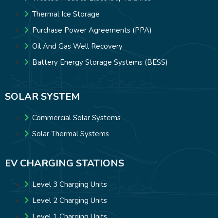
Thermal Ice Storage
Purchase Power Agreements (PPA)
Oil And Gas Well Recovery
Battery Energy Storage Systems (BESS)
SOLAR SYSTEM
Commercial Solar Systems
Solar Thermal Systems
EV CHARGING STATIONS
Level 3 Charging Units
Level 2 Charging Units
Level 1 Charging Units