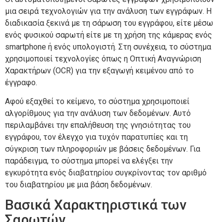
μια σειρά τεχνολογιών για την ανάλυση των εγγράφων. Η
διαδικασία ξεκινά με τη σάρωση του εγγράφου, είτε μέσω
ενός φυσικού σαρωτή είτε με τη χρήση της κάμερας ενός
smartphone ή ενός υπολογιστή. Στη συνέχεια, το σύστημα
χρησιμοποιεί τεχνολογίες όπως η Οπτική Αναγνώριση
Χαρακτήρων (OCR) για την εξαγωγή κειμένου από το
έγγραφο.
Αφού εξαχθεί το κείμενο, το σύστημα χρησιμοποιεί
αλγορίθμους για την ανάλυση των δεδομένων. Αυτό
περιλαμβάνει την επαλήθευση της γνησιότητας του
εγγράφου, τον έλεγχο για τυχόν παρατυπίες και τη
σύγκριση των πληροφοριών με βάσεις δεδομένων. Για
παράδειγμα, το σύστημα μπορεί να ελέγξει την
εγκυρότητα ενός διαβατηρίου συγκρίνοντας τον αριθμό
του διαβατηρίου με μια βάση δεδομένων.
Βασικά Χαρακτηριστικά των
Σαρωτών