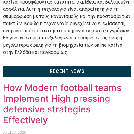
καζίνο, προσφέροντας ταχύτητα, ακρίβεια και βελτιωμένη
ασφάλεια. Αυτή η τεχνολογία είναι απαραίτητη για τη
συμμόρφωση με τους κανονισμούς και την προστασία των
παικτών. Καθώς η τεχνολογία συνεχίζει να εξελίσσεται,
αναμένεται ότι οι αυτοματοποιημένοι σαρωτές εγγράφων
θα γίνουν ακόμη πιο εξελιγμένοι, προσφέροντας ακόμη
μεγαλύτερα οφέλη για τη βιομηχανία των online καζίνο
στην Ελλάδα και παγκοσμίως.
RECENT NEWS
How Modern football teams
Implement High pressing
defensive strategies
Effectively
April 17, 2026