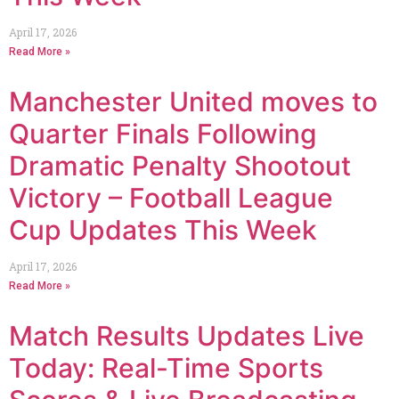
April 17, 2026
Read More »
Manchester United moves to
Quarter Finals Following
Dramatic Penalty Shootout
Victory – Football League
Cup Updates This Week
April 17, 2026
Read More »
Match Results Updates Live
Today: Real-Time Sports