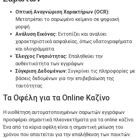
Οπτική Αναγνώριση Χαρακτήρων (OCR):
Μετατρέπει το σαρωμένο κείμενο σε ψηφιακή
μορφή.
Ανάλυση Εικόνας:
Εντοπίζει και αναλύει
χαρακτηριστικά ασφαλείας, όπως υδατογραφήματα
και ολογράμματα.
Έλεγχος Γνησιότητας:
Επαληθεύει την
αυθεντικότητα των εγγράφων.
Σύγκριση Δεδομένων:
Συγκρίνει τις πληροφορίες με
βάσεις δεδομένων για την επιβεβαίωση της
ταυτότητας.
Τα Οφέλη για τα Online Καζίνο
Η υιοθέτηση αυτοματοποιημένων σαρωτών εγγράφων
προσφέρει σημαντικά πλεονεκτήματα για τα online καζίνο.
Ένα από τα κύρια οφέλη είναι η σημαντική μείωση του
χρόνου που απαιτείται για την επαλήθευση των παικτών.