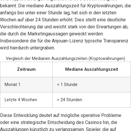
bekannt. Die mediane Auszahlungszeit für Kryptowährungen, die
anfangs bei unter einer Stunde lag, hat sich in den letzten
Wochen auf über 24 Stunden erhöht. Dies stellt eine deutliche
Verschlechterung dar und weicht stark von den Erwartungen ab,
die durch die Marketingaussagen geweckt werden.
Insbesondere die für die Anjouan-Lizenz typische Transparenz
wird hierdurch untergraben.
Vergleich der Medianen Auszahlungszeiten (Kryptowährungen)
Zeitraum
Mediane Auszahlungszeit
Monat 1
< 1 Stunde
Letzte 4 Wochen
> 24 Stunden
Diese Entwicklung deutet auf mögliche operative Probleme
oder eine strategische Entscheidung des Casinos hin, die
Auszahlungen künstlich zu verlangsamen. Spieler, die auf