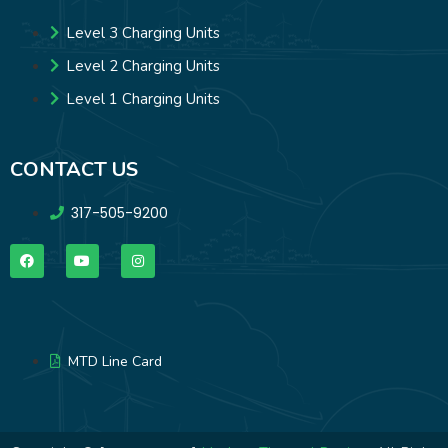
Level 3 Charging Units
Level 2 Charging Units
Level 1 Charging Units
CONTACT US
317-505-9200
MTD Line Card