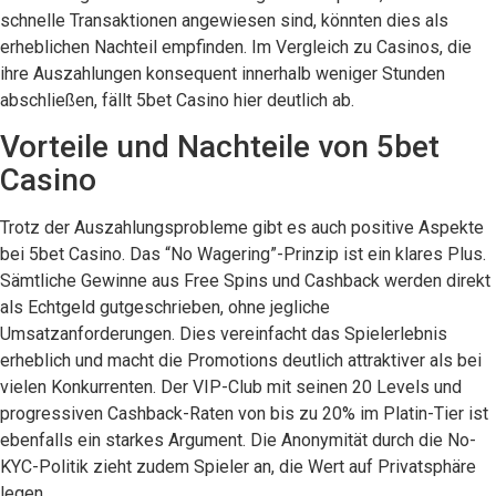
schnelle Transaktionen angewiesen sind, könnten dies als
erheblichen Nachteil empfinden. Im Vergleich zu Casinos, die
ihre Auszahlungen konsequent innerhalb weniger Stunden
abschließen, fällt 5bet Casino hier deutlich ab.
Vorteile und Nachteile von 5bet
Casino
Trotz der Auszahlungsprobleme gibt es auch positive Aspekte
bei 5bet Casino. Das “No Wagering”-Prinzip ist ein klares Plus.
Sämtliche Gewinne aus Free Spins und Cashback werden direkt
als Echtgeld gutgeschrieben, ohne jegliche
Umsatzanforderungen. Dies vereinfacht das Spielerlebnis
erheblich und macht die Promotions deutlich attraktiver als bei
vielen Konkurrenten. Der VIP-Club mit seinen 20 Levels und
progressiven Cashback-Raten von bis zu 20% im Platin-Tier ist
ebenfalls ein starkes Argument. Die Anonymität durch die No-
KYC-Politik zieht zudem Spieler an, die Wert auf Privatsphäre
legen.