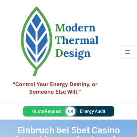
Quote Request
Energy Audit
OR
Einbruch bei 5bet Casino