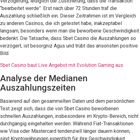
Verzögerung, lediglich die Zusicherung, dass die Transaktion
“bearbeitet werde”. Erst nach über 72 Stunden traf die
Auszahlung schließlich ein. Dieser Zeitrahmen ist im Vergleich
zu anderen Casinos, die ich getestet habe, inakzeptabel
langsam, besonders wenn man die beworbene Geschwindigkeit
bedenkt. Die Tatsache, dass 5bet Casino die Auszahlungen so
verzögert, ist besorgniz Agus und trübt das ansonsten positive
Bild.
5bet Casino baut Live Angebot mit Evolution Gaming aus
Analyse der Medianen
Auszahlungszeiten
Basierend auf den gesammelten Daten und dem persönlichen
Test zeigt sich, dass die von 5bet Casino beworbenen
schnellen Auszahlungen, insbesondere im Krypto-Bereich, nicht
durchgängig eingehalten werden. Während Fiat-Transaktionen
wie Visa oder Mastercard tendenziell länger dauern können,
sind Kryptowährungen eigentlich für ihre Geschwindigkeit