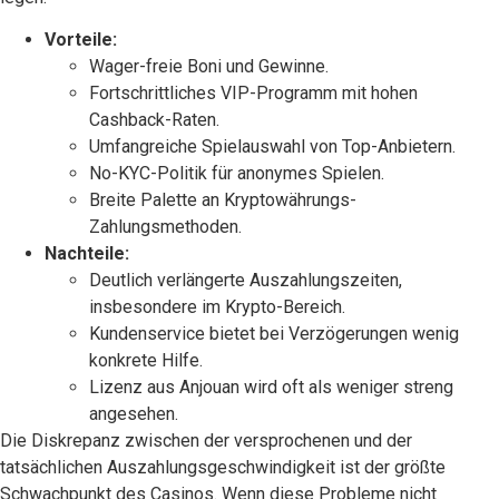
Vorteile:
Wager-freie Boni und Gewinne.
Fortschrittliches VIP-Programm mit hohen
Cashback-Raten.
Umfangreiche Spielauswahl von Top-Anbietern.
No-KYC-Politik für anonymes Spielen.
Breite Palette an Kryptowährungs-
Zahlungsmethoden.
Nachteile:
Deutlich verlängerte Auszahlungszeiten,
insbesondere im Krypto-Bereich.
Kundenservice bietet bei Verzögerungen wenig
konkrete Hilfe.
Lizenz aus Anjouan wird oft als weniger streng
angesehen.
Die Diskrepanz zwischen der versprochenen und der
tatsächlichen Auszahlungsgeschwindigkeit ist der größte
Schwachpunkt des Casinos. Wenn diese Probleme nicht