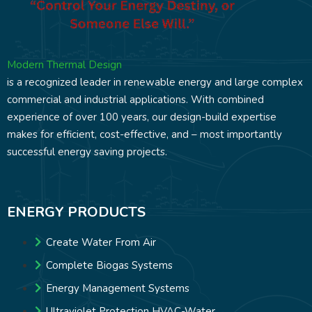
Modern Thermal Design
is a recognized leader in renewable energy and large complex
commercial and industrial applications. With combined
experience of over 100 years, our design-build expertise
makes for efficient, cost-effective, and – most importantly
successful energy saving projects.
ENERGY PRODUCTS
Create Water From Air
Complete Biogas Systems
Energy Management Systems
Ultraviolet Protection HVAC-Water