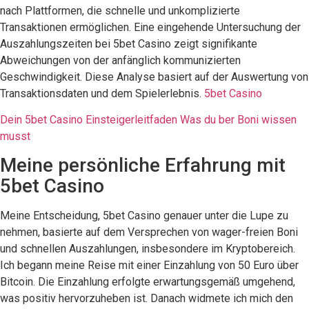
nach Plattformen, die schnelle und unkomplizierte
Transaktionen ermöglichen. Eine eingehende Untersuchung der
Auszahlungszeiten bei 5bet Casino zeigt signifikante
Abweichungen von der anfänglich kommunizierten
Geschwindigkeit. Diese Analyse basiert auf der Auswertung von
Transaktionsdaten und dem Spielerlebnis.
5bet Casino
Dein 5bet Casino Einsteigerleitfaden Was du ber Boni wissen
musst
Meine persönliche Erfahrung mit
5bet Casino
Meine Entscheidung, 5bet Casino genauer unter die Lupe zu
nehmen, basierte auf dem Versprechen von wager-freien Boni
und schnellen Auszahlungen, insbesondere im Kryptobereich.
Ich begann meine Reise mit einer Einzahlung von 50 Euro über
Bitcoin. Die Einzahlung erfolgte erwartungsgemäß umgehend,
was positiv hervorzuheben ist. Danach widmete ich mich den