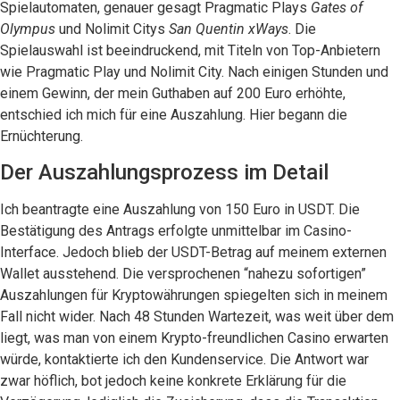
Spielautomaten, genauer gesagt Pragmatic Plays
Gates of
Olympus
und Nolimit Citys
San Quentin xWays
. Die
Spielauswahl ist beeindruckend, mit Titeln von Top-Anbietern
wie Pragmatic Play und Nolimit City. Nach einigen Stunden und
einem Gewinn, der mein Guthaben auf 200 Euro erhöhte,
entschied ich mich für eine Auszahlung. Hier begann die
Ernüchterung.
Der Auszahlungsprozess im Detail
Ich beantragte eine Auszahlung von 150 Euro in USDT. Die
Bestätigung des Antrags erfolgte unmittelbar im Casino-
Interface. Jedoch blieb der USDT-Betrag auf meinem externen
Wallet ausstehend. Die versprochenen “nahezu sofortigen”
Auszahlungen für Kryptowährungen spiegelten sich in meinem
Fall nicht wider. Nach 48 Stunden Wartezeit, was weit über dem
liegt, was man von einem Krypto-freundlichen Casino erwarten
würde, kontaktierte ich den Kundenservice. Die Antwort war
zwar höflich, bot jedoch keine konkrete Erklärung für die